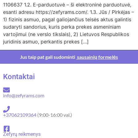
1106637 1.2. E-parduotuvė – ši elektroninė parduotuvė,
esanti adresu https://zefyrams.com/. 1.3. Jūs / Pirkėjas –
1) fizinis asmuo, pagal galiojančius teisės aktus galintis
sudaryti sandorius, kuris perka prekes asmeniniam
vartojimui (ne verslo tikslais), 2) Lietuvos Respublikos
juridinis asmuo, perkantis prekes […]
Jus taip pat gali sudominti
sausainių formelės
Kontaktai
info@zefyrams.com
+37062109364
(9:00-16:00 val.)
Zefyrų reikmenys