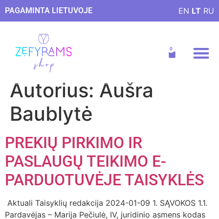
PAGAMINTA LIETUVOJE
EN
LT
RU
Receptai ir patarim
Autorius:
Aušra
Baublytė
PREKIŲ PIRKIMO IR
PASLAUGŲ TEIKIMO E-
PARDUOTUVĖJE TAISYKLĖS
Aktuali Taisyklių redakcija 2024-01-09 1. SĄVOKOS 1.1.
Pardavėjas – Marija Pečiulė, IV, juridinio asmens kodas