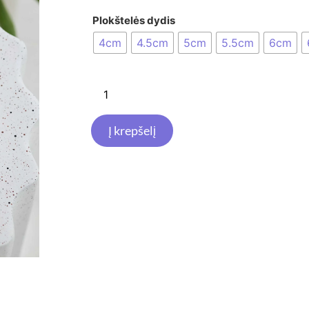
Plokštelės dydis
4cm
4.5cm
5cm
5.5cm
6cm
Į krepšelį