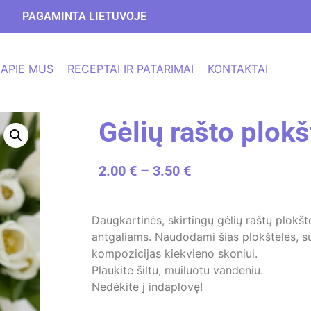
PAGAMINTA LIETUVOJE
APIE MUS
RECEPTAI IR PATARIMAI
KONTAKTAI
Gėlių rašto plokš
2.00
€
–
3.50
€
Daugkartinės, skirtingų gėlių raštų plokšt
antgaliams. Naudodami šias plokšteles, suk
kompozicijas kiekvieno skoniui.
Plaukite šiltu, muiluotu vandeniu.
Nedėkite į indaplovę!