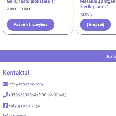
Gėlių rašto plokštelė 11
Metalinių antgali
žiedlapiams 1
2.00
€
–
3.50
€
12.00
€
Pasirinkti savybes
Į krepšelį
Jus t
Kontaktai
info@zefyrams.com
+37062109364
(9:00-16:00 val.)
Zefyrų reikmenys