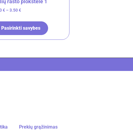
lių rašto plokštelė 1
00
€
–
3.50
€
Pasirinkti savybes
tika
Prekių grąžinimas