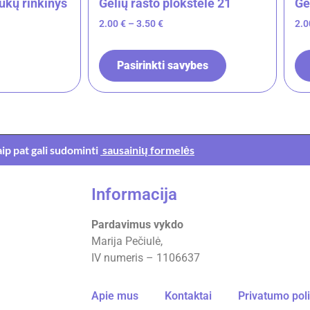
ukų rinkinys
Gėlių rašto plokštelė 21
Gė
2.00
€
–
3.50
€
2.
Pasirinkti savybes
aip pat gali sudominti
sausainių formelės
Informacija
Pardavimus vykdo
Marija Pečiulė,
IV numeris – 1106637
Apie mus
Kontaktai
Privatumo poli