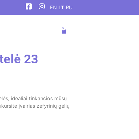
EN
LT
RU
telė 23
elės, idealiai tinkančios mūsų
ursite įvairias zefyrinių gėlių