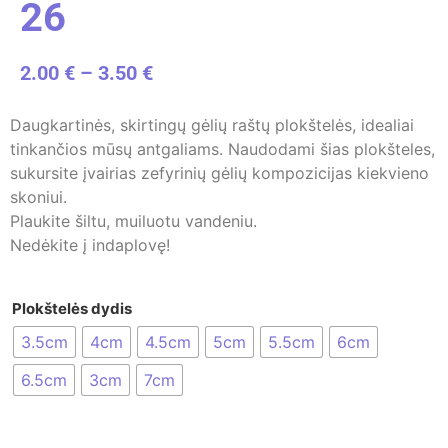
26
2.00
€
–
3.50
€
Daugkartinės, skirtingų gėlių raštų plokštelės, idealiai
tinkančios mūsų antgaliams. Naudodami šias plokšteles,
sukursite įvairias zefyrinių gėlių kompozicijas kiekvieno
skoniui.
Plaukite šiltu, muiluotu vandeniu.
Nedėkite į indaplovę!
Plokštelės dydis
3.5cm
4cm
4.5cm
5cm
5.5cm
6cm
6.5cm
3cm
7cm