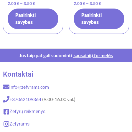
2.00
€
–
3.50
€
2.00
€
–
3.50
€
Pasirinkti
Pasirinkti
savybes
savybes
Jus taip pat gali sudominti
sausainių formelės
Kontaktai
info@zefyrams.com
+37062109364
(9:00-16:00 val.)
Zefyrų reikmenys
Zefyrams