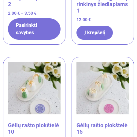
2
rinkinys žiedlapiams
1
2.00
€
–
3.50
€
12.00
€
Pasirinkti
savybes
Į krepšelį
Gėlių rašto plokštelė
Gėlių rašto plokštelė
10
15