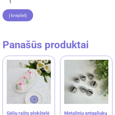
Į krepšelį
Panašūs produktai
Gėlių rašto plokštelė
Metalinių antgaliukų