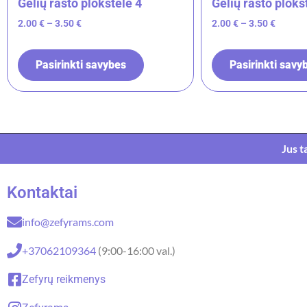
Gėlių rašto plokštelė 4
Gėlių rašto plokš
2.00
€
–
3.50
€
2.00
€
–
3.50
€
Pasirinkti savybes
Pasirinkti savy
Jus t
Kontaktai
info@zefyrams.com
+37062109364
(9:00-16:00 val.)
Zefyrų reikmenys