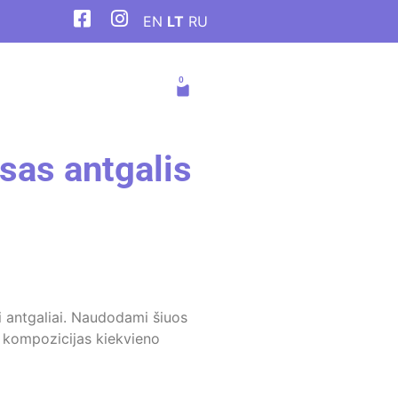
EN
LT
RU
isas antgalis
si antgaliai. Naudodami šiuos
ių kompozicijas kiekvieno