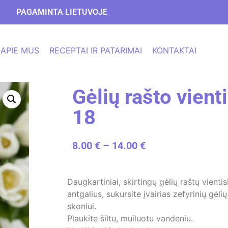
PAGAMINTA LIETUVOJE
APIE MUS
RECEPTAI IR PATARIMAI
KONTAKTAI
Gėlių rašto vient
18
8.00
€
–
14.00
€
Daugkartiniai, skirtingų gėlių raštų vienti
antgalius, sukursite įvairias zefyrinių gėl
skoniui.
Plaukite šiltu, muiluotu vandeniu.