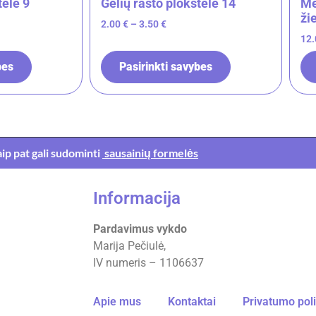
telė 9
Gėlių rašto plokštelė 14
Me
ži
2.00
€
–
3.50
€
12
bes
Pasirinkti savybes
aip pat gali sudominti
sausainių formelės
Informacija
Pardavimus vykdo
Marija Pečiulė,
IV numeris – 1106637
Apie mus
Kontaktai
Privatumo poli