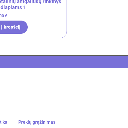
talinių antgaliukų rinkinys
edlapiams 1
.00
€
Į krepšelį
tika
Prekių grąžinimas