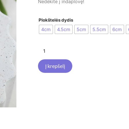
Nedėkite į indaplovę!
Plokštelės dydis
4cm
4.5cm
5cm
5.5cm
6cm
Į krepšelį