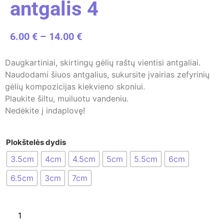
antgalis 4
6.00
€
–
14.00
€
Daugkartiniai, skirtingų gėlių raštų vientisi antgaliai.
Naudodami šiuos antgalius, sukursite įvairias zefyrinių
gėlių kompozicijas kiekvieno skoniui.
Plaukite šiltu, muiluotu vandeniu.
Nedėkite į indaplovę!
Plokštelės dydis
3.5cm
4cm
4.5cm
5cm
5.5cm
6cm
6.5cm
3cm
7cm