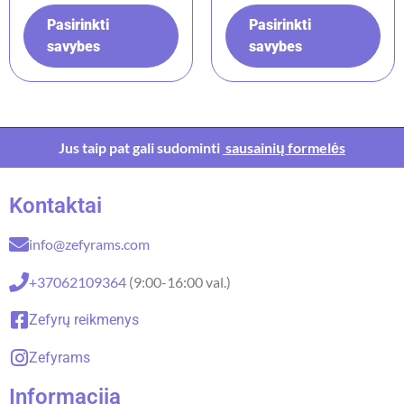
Pasirinkti
Pasirinkti
savybes
savybes
Jus taip pat gali sudominti
sausainių formelės
Kontaktai
info@zefyrams.com
+37062109364
(9:00-16:00 val.)
Zefyrų reikmenys
Zefyrams
Informacija